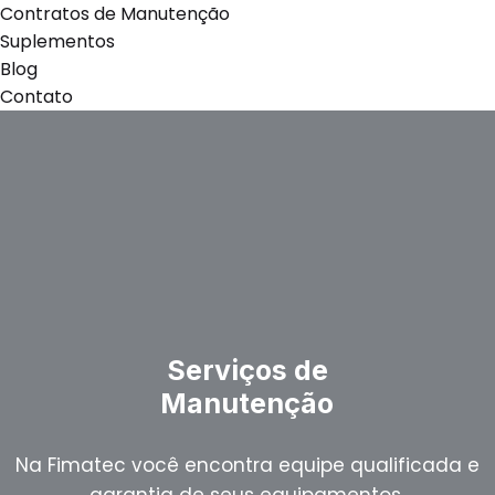
Contratos de Manutenção
Suplementos
Blog
Contato
viços de
Locação 
utenção
Sua empr
Conte com a lo
ontra equipe qualificada e