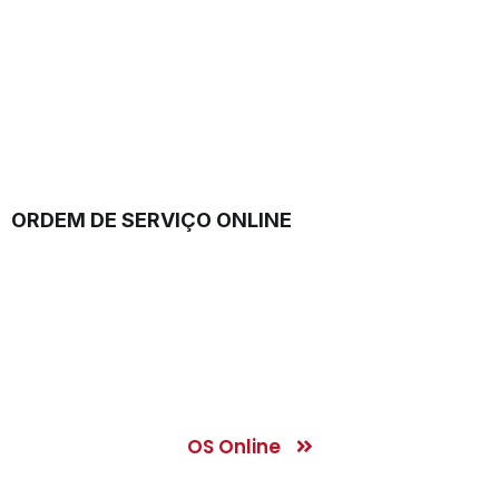
ORDEM DE SERVIÇO ONLINE
Solicite e acompanhe seus
pedidos. Tenha o controle
total do serviço prestado, pelo
celular.
OS Online