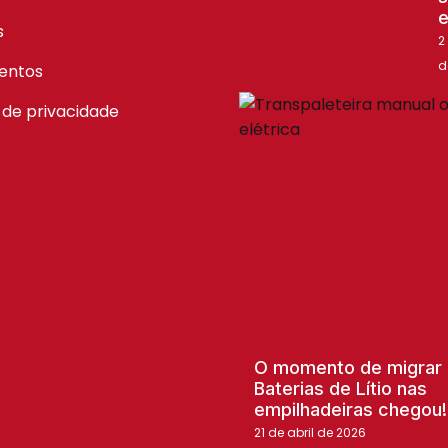
e
s
2
d
entos
a de privacidade
O momento de migrar 
Baterias de Lítio nas
empilhadeiras chegou!
21 de abril de 2026