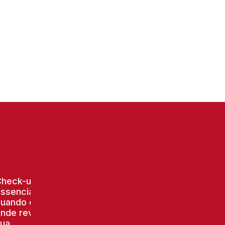
Check-up
ssencial:
uando e
nde revisar
ua