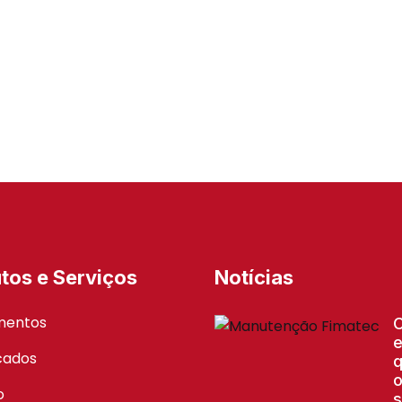
tos e Serviços
Notícias
mentos
e
icados
q
o
o
s