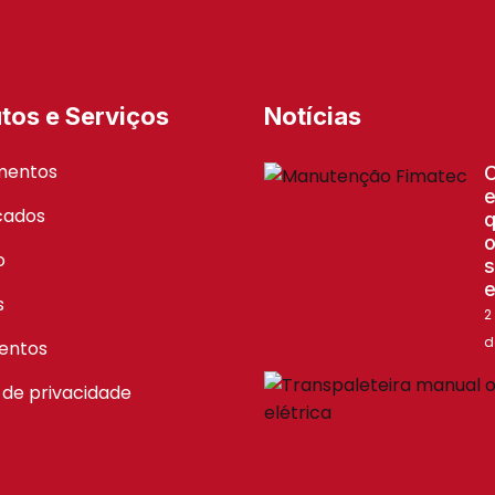
tos e Serviços
Notícias
mentos
e
icados
q
o
o
s
e
s
2
d
entos
a de privacidade