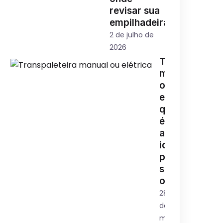
revisar sua
empilhadeira
2 de julho de
2026
Transpaleteir
manual
ou
elétrica:
qual
é
a
ideal
para
sua
operação?
28
de
maio