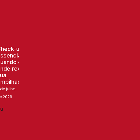
Check-up
ssencial:
uando e
nde revisar
ua
mpilhadeira
 de julho
e 2026
Transpaleteira
manual ou
elétrica: qual
é a ideal para
sua